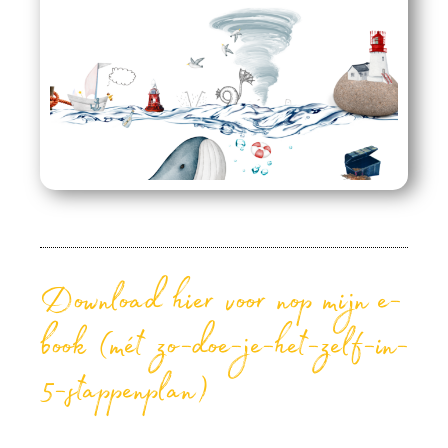
Download hier voor nop mijn e-
book (mét zo-doe-je-het-zelf-in-
5-stappenplan)