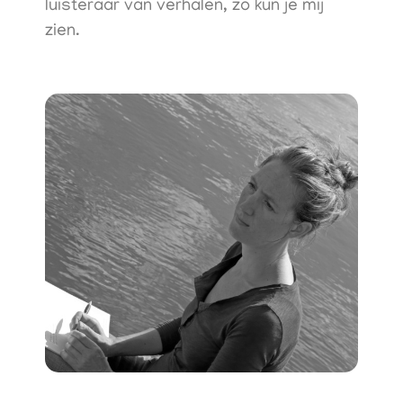
luisteraar van verhalen, zo kun je mij
zien.