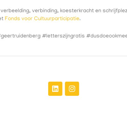
erbeelding, verbinding, koesterkracht en schrijfple
et
Fonds voor Cultuurparticipatie
.⁠
#geertruidenberg #letterszijngratis #dusdoeookme