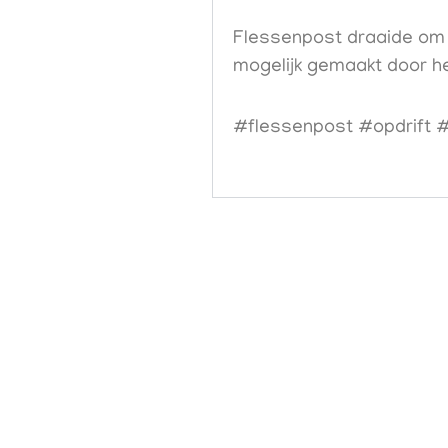
Flessenpost draaide om v
mogelijk gemaakt door h
#flessenpost #opdrift 