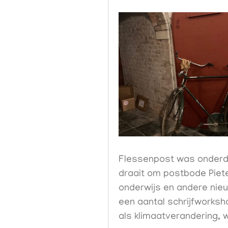
Flessenpost was onderd
draait om postbode Piete
onderwijs en andere nieu
een aantal schrijfworksh
als klimaatverandering, 